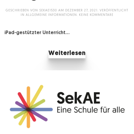
GESCHRIEBEN VON
SEKAE1530
AM
DEZEMBER 27, 2021
. VERÖFFENTLICHT
ZU
IN
ALLGEMEINE INFORMATIONEN
.
KEINE KOMMENTARE
IPAD-
GESTÜTZTER
UNTERRICH
iPad-gestützter Unterricht...
Weiterlesen