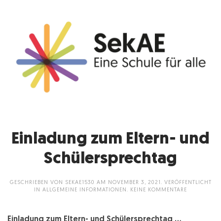
Einladung zum Eltern- und
Schülersprechtag
GESCHRIEBEN VON
SEKAE1530
AM
NOVEMBER 3, 2021
. VERÖFFENTLICHT
ZU
IN
ALLGEMEINE INFORMATIONEN
.
KEINE KOMMENTARE
EINLADUNG
ZUM
ELTERN-
Einladung zum Eltern- und Schülersprechtag ...
UND