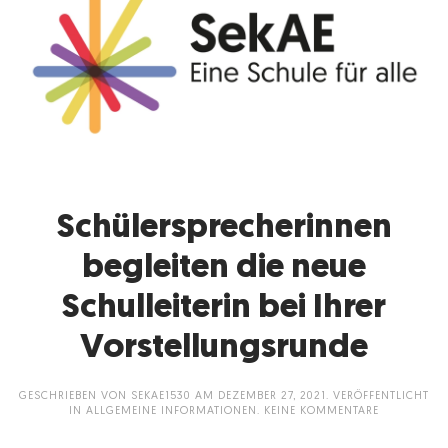
Schülersprecherinnen
begleiten die neue
Schulleiterin bei Ihrer
Vorstellungsrunde
GESCHRIEBEN VON
SEKAE1530
AM
DEZEMBER 27, 2021
. VERÖFFENTLICHT
ZU
IN
ALLGEMEINE INFORMATIONEN
.
KEINE KOMMENTARE
SCHÜLERSP
BEGLEITEN