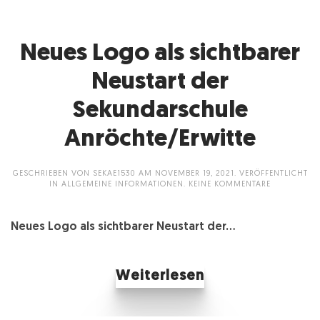
Neues Logo als sichtbarer
Neustart der
Sekundarschule
Anröchte/Erwitte
GESCHRIEBEN VON
SEKAE1530
AM
NOVEMBER 19, 2021
. VERÖFFENTLICHT
ZU
IN
ALLGEMEINE INFORMATIONEN
.
KEINE KOMMENTARE
NEUES
LOGO
ALS
Neues Logo als sichtbarer Neustart der...
SICHTBARER
NEUSTART
DER
SEKUNDARS
ANRÖCHTE/
Weiterlesen