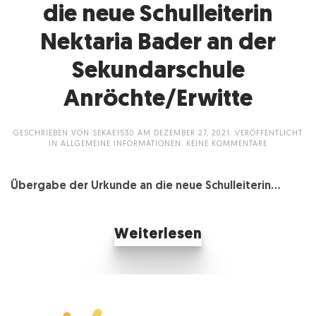
die neue Schulleiterin
Nektaria Bader an der
Sekundarschule
Anröchte/Erwitte
GESCHRIEBEN VON
SEKAE1530
AM
DEZEMBER 27, 2021
. VERÖFFENTLICHT
ZU
IN
ALLGEMEINE INFORMATIONEN
.
KEINE KOMMENTARE
ÜBERGABE
DER
URKUNDE
Übergabe der Urkunde an die neue Schulleiterin...
AN
DIE
NEUE
SCHULLEITE
NEKTARIA
Weiterlesen
BADER
AN
DER
SEKUNDARS
ANRÖCHTE/