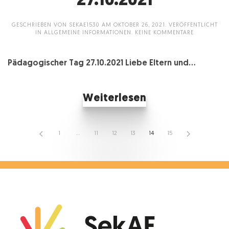
27.10.2021
GESCHRIEBEN VON
SEKAE1530
AM
OKTOBER 26, 2021
. VERÖFFENTLICHT
ZU
IN
ALLGEMEINE INFORMATIONEN
.
KEINE KOMMENTARE
PÄDAGOGIS
TAG
27.10.2021
Pädagogischer Tag 27.10.2021 Liebe Eltern und...
Weiterlesen
1
…
11
12
13
14
15