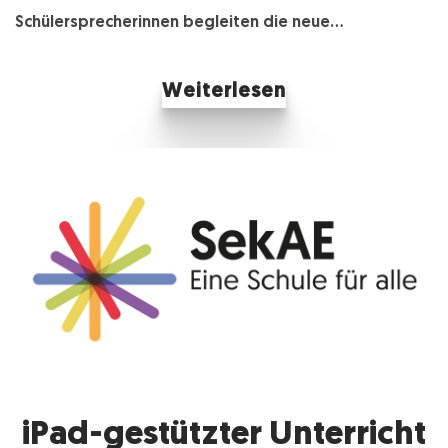
DIE
Schülersprecherinnen begleiten die neue...
NEUE
SCHULLEITE
BEI
IHRER
VORSTELLU
Weiterlesen
iPad-gestützter Unterricht